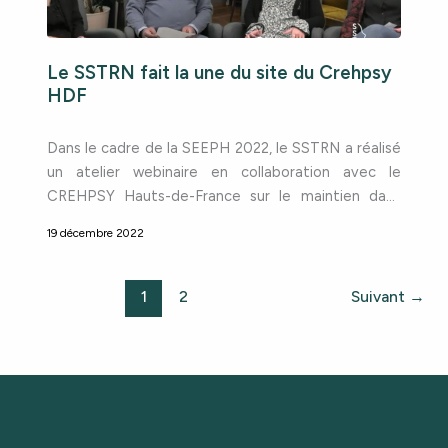
Le SSTRN fait la une du site du Crehpsy
HDF
Dans le cadre de la SEEPH 2022, le SSTRN a réalisé
un atelier webinaire en collaboration avec le
CREHPSY Hauts-de-France sur le maintien dans
l’emploi des personnes en situation de handicap
19 décembre 2022
psychique. Retrouvez l’article d’actualité publié par
le Crehpsy mettant en avant notre partenariat
engagé ! N’hésitez pas à consulter notre article sur
1
2
Suivant
→
le sujet