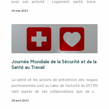
avec son activité : Logement, santé, travail,
handicap, maintien en emploi, etc.
24 mai 2023
Exceptionnellement, ce focus est mis à votre
disposition sur notre site web. Voici donc le Focus
Budget de mars 2023 … Bonne lecture ! Organiser
son budget
Journée Mondiale de la Sécurité et de la
Santé au Travail
La santé et les actions de prévention des risques
professionnels sont au cœur de l’activité du SSTRN
tant auprès de ses collaborateurs que de ses
entreprises adhérentes. La Journée Mondiale de la
28 avril 2023
Sécurité et de la Santé au Travail, c’est l’occasion