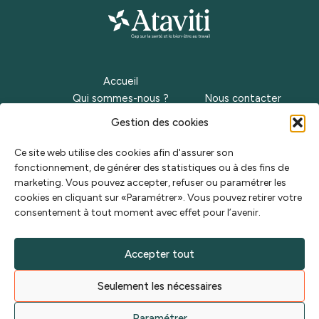
Accueil
Qui sommes-nous ?
Nous contacter
Nos métiers
Recrutement
Gestion des cookies
Notre offre
Plan du site
Nos actualités
Ce site web utilise des cookies afin d'assurer son
fonctionnement, de générer des statistiques ou à des fins de
40 rue Eugène Jacquet
marketing. Vous pouvez accepter, refuser ou paramétrer les
59700 Marcq-en-Baroeul
cookies en cliquant sur «Paramétrer». Vous pouvez retirer votre
consentement à tout moment avec effet pour l’avenir.
03 20 15 80 10
Accepter tout
Linkedin
YouTube
Seulement les nécessaires
Paramétrer