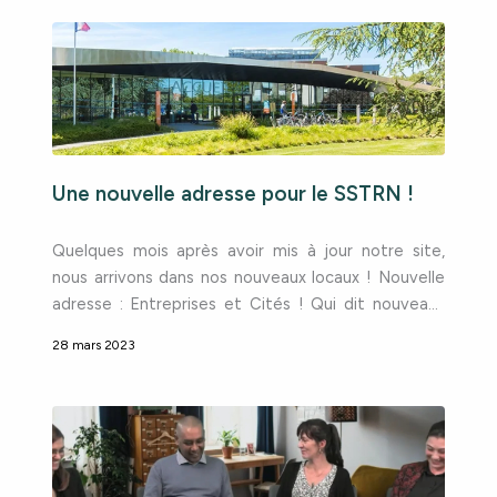
de vous en parler un peu ! D’abord, la santé, c’est
quoi ? Selon
Une nouvelle adresse pour le SSTRN !
Quelques mois après avoir mis à jour notre site,
nous arrivons dans nos nouveaux locaux ! Nouvelle
adresse : Entreprises et Cités ! Qui dit nouveaux
locaux, dit nouvelle adresse ! Depuis le 23 mars,
28 mars 2023
vous pouvez donc nous retrouver au : 40 rue
Eugène Jacquet59700 Marcq en Baroeul C’est en
effet au campus d’Entreprises