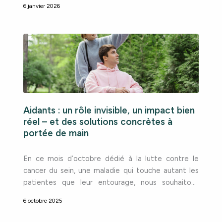
6 janvier 2026
des résultats solides et des ambitions fortes en
matière de responsabilité sociétale, au service de
la qualité, de la fiabilité et de l’amélioration
continue des services […]
Aidants : un rôle invisible, un impact bien
réel – et des solutions concrètes à
portée de main
En ce mois d’octobre dédié à la lutte contre le
cancer du sein, une maladie qui touche autant les
patientes que leur entourage, nous souhaitons
mettre en lumière les aidants : ces proches qui
6 octobre 2025
accompagnent au quotidien les personnes malades
ou en perte d’autonomie. Êtes-vous aidant sans le