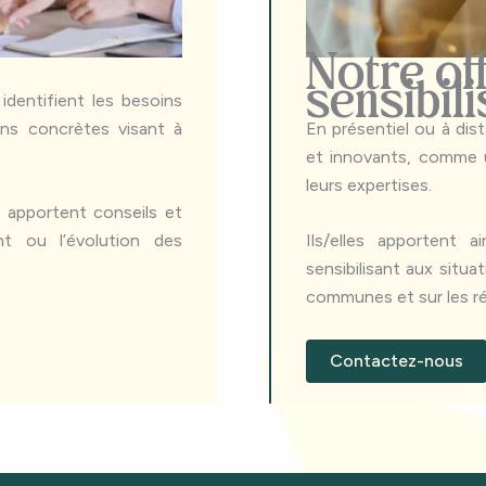
Notre of
sensibili
identifient les besoins
ons concrètes visant à
En présentiel ou à dist
et innovants, comme u
leurs expertises.
t apportent conseils et
t ou l’évolution des
Ils/elles apportent 
sensibilisant aux situa
communes et sur les ré
Contactez-nous