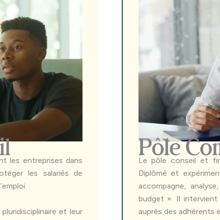
il
Pôle Con
t les entreprises dans
Le pôle conseil et fi
téger les salariés de
Diplômé et expérimen
’emploi.
accompagne, analyse,
budget ». Il intervie
luridisciplinaire et leur
auprès des adhérents et