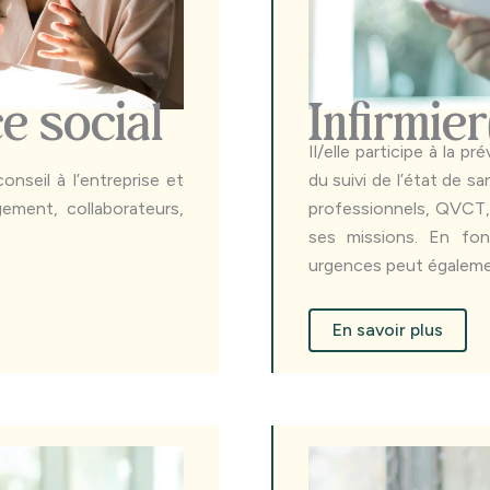
e social
Infirmier
Il/elle participe à la p
onseil à l’entreprise et
du suivi de l’état de sa
agement, collaborateurs,
professionnels, QVCT, 
ses missions. En fonc
urgences peut égalemen
En savoir plus