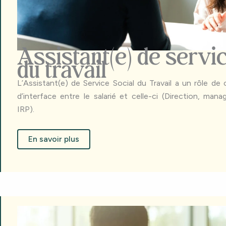
Assistant(e) de servic
du travail
L’Assistant(e) de Service Social du Travail a un rôle de c
d’interface entre le salarié et celle-ci (Direction, man
IRP).
En savoir plus